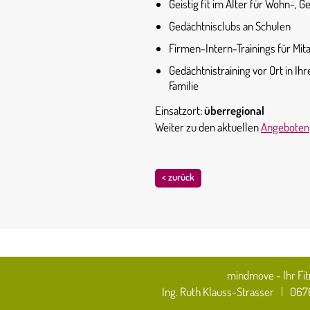
Geistig fit im Alter für Wohn-,
Gedächtnisclubs an Schulen
Firmen-Intern-Trainings für Mit
Gedächtnistraining vor Ort in Ih
Familie
Einsatzort:
überregional
Weiter zu den aktuellen
Angeboten
< zurück
mindmove - Ihr Fit
Ing. Ruth Klauss-Strasser
|
0676