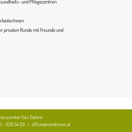
 Gesundheits- und Pflegezentren
arbeiterInnen
rer privaten Runde mit Freunde und
nesscenter fürs Gehirn
 - 629 54 59
|
office@mindmove.at